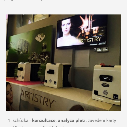
schůzka -
konzultace
,
analýza pleti
, zavedení karty