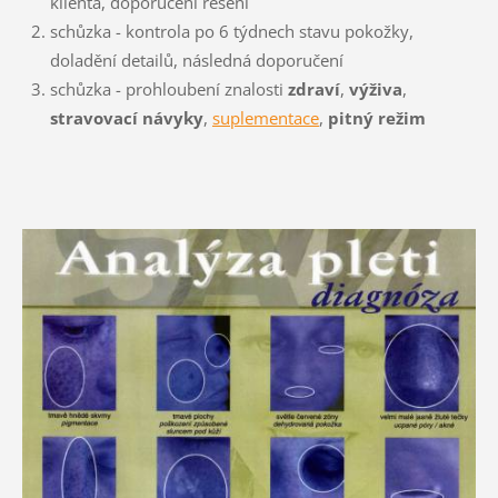
klienta, doporučení řešení
schůzka - kontrola po 6 týdnech stavu pokožky,
doladění detailů, následná doporučení
schůzka - prohloubení znalosti
zdraví
,
výživa
,
stravovací návyky
,
suplementace
,
pitný režim