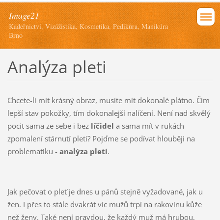
Image21
Kadeřnictví, Vizážistika, Kosmetika, Pedikůra, Manikúra
Brno
Analýza pleti
Chcete-li mít krásný obraz, musíte mít dokonalé plátno. Čím
lepší stav pokožky, tím dokonalejší nalíčení. Není nad skvělý
pocit sama ze sebe i bez
líčidel
a sama mít v rukách
zpomalení stárnutí pleti? Pojďme se podívat hlouběji na
problematiku -
analýza pleti
.
Jak pečovat o pleť je dnes u pánů stejně vyžadované, jak u
žen. I přes to stále dvakrát víc mužů trpí na rakovinu kůže
než ženy. Také není pravdou, že každý muž má hrubou,