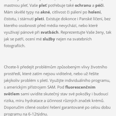
mastnou pleť. Vaše
pleť
potřebuje také
ochranu
a
péči
.
Mám skvělé typy na
akné
, citlivost či pálení po
holení
,
čistotu, i stárnutí
pleti
. Existuje dokonce i Panské líčení, bez
kterého osobnosti před média nevychází, nebo které
využívají pánové při
svatbách
. Reprezentujte Vaše ženy, tak
jak se patří, ocení mé
služby
nejen na svatebních
fotografiích.
Chcete-li předejít problémům způsobeným vlivy životního
prostředí, které zatím nejsou viditelné, nebo už řešíte
jakýkoliv problém s pletí. Využijte individuálního programu,
s americkým přístrojem SAM. Pod
fluorescenčním
světlem
sami uvidíte skutečný stav své pokožky i budoucí
rizika, míru hydratace a účinnost různých značek krémů.
Doporučím cílené osobní řešení garantované po celou dobu
programu na 6-12týdnu.