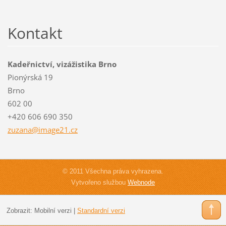
Kontakt
Kadeřnictví, vizážistika Brno
Pionýrská 19
Brno
602 00
+420 606 690 350
zuzana@i
mage21.c
z
© 2011 Všechna práva vyhrazena.
Vytvořeno službou
Webnode
Zobrazit:
Mobilní verzi
|
Standardní verzi