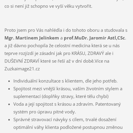
co si není již schopno ve vyší věku vytvořit.
Proto jsem pro Vás nahlédla i do tohoto oboru a studovala s
Mgr. Martinem Jelínkem
a
prof.MuDr. Jaromír Astl,CSc
.
a již dávno pochopila že celostní medicína která se u nás
teprve rozjízdí je zásadní jak pro KRÁSU, ZDRAVÝ ale i
DUŠEVNÍ ZDRAVÍ které se řeší až v dní době.Více na
Zuzkaimage21.cz
Individuální konzultace s klientem, dle jeho potřeb.
Spojitost mezi vnější krásou, vaším životním stylem a
suplementací (doplňky stravy, které tělu chybí)
Voda a její spojitost s krásou a zdravím. Patentovaný
systém pro úpravu pitné vody.
Správné stravovací návyky s cílem, trvalé dosažení
optimální váhy klienta podložené postupnou změnou