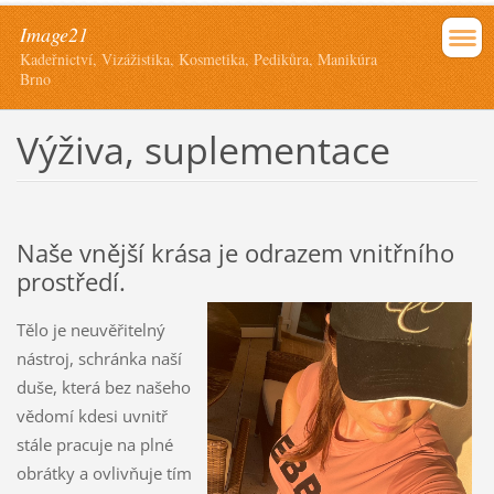
Image21
Kadeřnictví, Vizážistika, Kosmetika, Pedikůra, Manikúra
Brno
Výživa, suplementace
Naše vnější krása je odrazem vnitřního
prostředí.
Tělo je neuvěřitelný
nástroj, schránka naší
duše, která bez našeho
vědomí kdesi uvnitř
stále pracuje na plné
obrátky a ovlivňuje tím