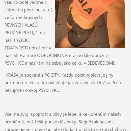
vše, co poté vidíme či
cítíme na povrchu, ať už
ve formě krásných
PEVNÝCH VLASŮ,
PRUŽNÉ PLETI, či na
naší FYZICKÉ
ZDATNOSTI odražené v
naší SÍLE a míře ODPOČINKU, která se dále obráží v
PSYCHICE a nazírání na sebe jako celku = SEBEVĚDOMÍ.
KRÁSA je spojená s POCITY. Každy pocit vyplavuje jiny
hormon do těla a tím ovlivńuje jak zdravý tak i krásu.Proto
pečujme i o svoj PSYCHYKU.
Vše má svoji spojitost a vždy je lépe jít ke kořenům našich
problémů, než řešit pouze důsledky. Stejně tak nasadit
zbraně nejen z povrchu, ale i dodat do těla to co mu chybí, či