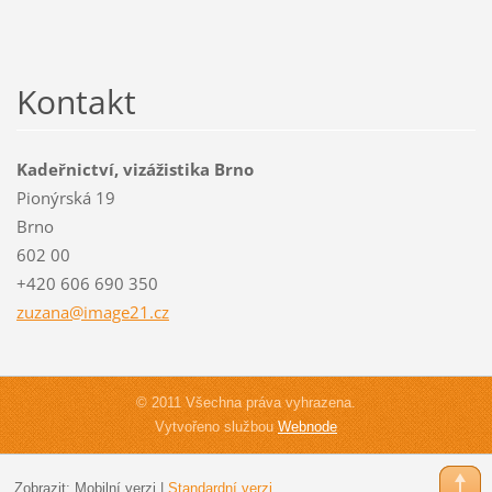
Kontakt
Kadeřnictví, vizážistika Brno
Pionýrská 19
Brno
602 00
+420 606 690 350
zuzana@i
mage21.c
z
© 2011 Všechna práva vyhrazena.
Vytvořeno službou
Webnode
Zobrazit:
Mobilní verzi
|
Standardní verzi