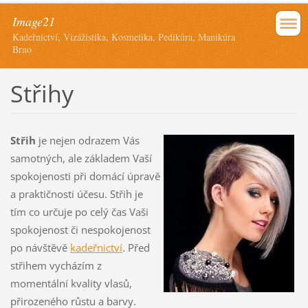
Image21
Kadeřnictví, Vizážistika, Kosmetika, Pedikůra, Manikúra
Brno
Střihy
Střih
je nejen odrazem Vás
samotných, ale základem Vaší
spokojenosti při domácí úpravě
a praktičnosti účesu. Střih je
tím co určuje po celý čas Vaši
spokojenost či nespokojenost
po návštěvě
kadeřnictví
. Před
střihem vycházím z
momentální kvality vlasů,
přirozeného růstu a barvy.