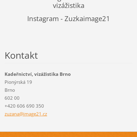
vizážistika
Instagram - Zuzkaimage21
Kontakt
Kadeřnictví, vizážistika Brno
Pionýrská 19
Brno
602 00
+420 606 690 350
zuzana@i
mage21.c
z