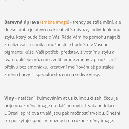
Barevná úprava
(
změna image
) - trendy se stále mění, ale
dnešní doba je otevřená kreativitě, odvaze, individuálnímu
stylu, který bude čistě o Vás. Ráda Vám ho pomohu najít či
zrealizovat. Technik a možností je hodně, dle Vašeho
pigmentu kůže, Váši potřeb, představ, životnímu stylu a
tvaru obličeje můžeme zvolit jemné změny v proužcích či
přelivu bez amoniaku, kreativní melírování až po stálou
změnu barvy či speciální složení na šedivé vlasy.
Vlny
- natáčení, kulmováním ať už kulmou či žehličkou je
příjemná změna image do dalšího mytí. Trvalá ondulace
L‘Oreal, spirálová trvalá jsou pak možností trvalou. Dnešní
trh poskytuje spousty možností na různé změny image.