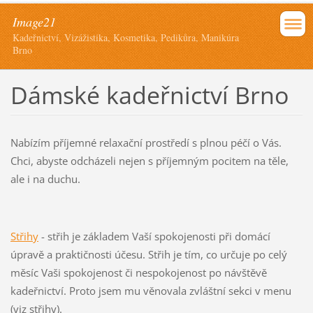
Image21
Kadeřnictví, Vizážistika, Kosmetika, Pedikůra, Manikúra
Brno
Dámské kadeřnictví Brno
Nabízím příjemné relaxační prostředí s plnou péčí o Vás.
Chci, abyste odcházeli nejen s příjemným pocitem na těle,
ale i na duchu.
Střihy
- střih je základem Vaší spokojenosti při domácí
úpravě a praktičnosti účesu. Střih je tím, co určuje po celý
měsíc Vaši spokojenost či nespokojenost po návštěvě
kadeřnictví. Proto jsem mu věnovala zvláštní sekci v menu
(viz střihy).