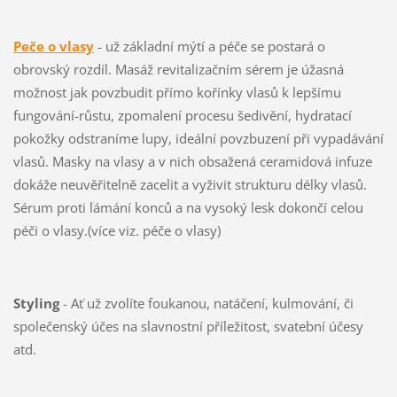
Peče o vlasy
- už základní mýtí a péče se postará o
obrovský rozdíl. Masáž revitalizačním sérem je úžasná
možnost jak povzbudit přímo kořínky vlasů k lepšímu
fungování-růstu, zpomalení procesu šedivění, hydratací
pokožky odstraníme lupy, ideální povzbuzení při vypadávání
vlasů. Masky na vlasy a v nich obsažená ceramidová infuze
dokáže neuvěřitelně zacelit a vyživit strukturu délky vlasů.
Sérum proti lámání konců a na vysoký lesk dokončí celou
péči o vlasy.(více viz. péče o vlasy)
Styling
- Ať už zvolíte foukanou, natáčení, kulmování, či
společenský účes na slavnostní příležitost, svatební účesy
atd.