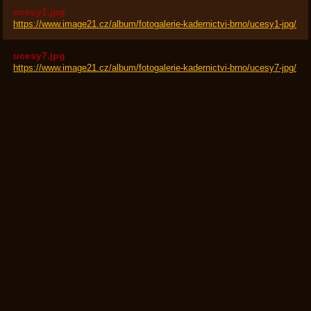
ucesy1.jpg
https://www.image21.cz/album/fotogalerie-kadernictvi-brno/ucesy1-jpg/
ucesy7.jpg
https://www.image21.cz/album/fotogalerie-kadernictvi-brno/ucesy7-jpg/