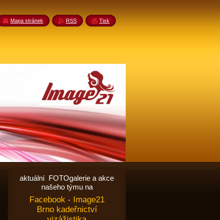
Mapa stránek
RSS
Tisk
aktuální FOTOgalerie a akce
našeho týmu na
Facebook - Image21
Brno kadeřnictví
vizážistika