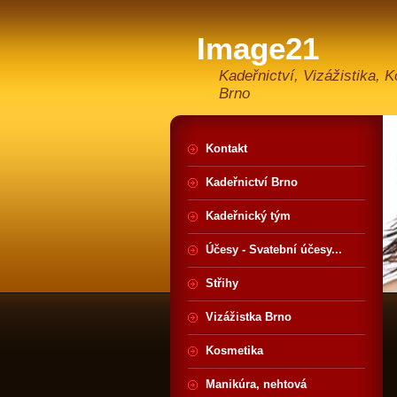
Image21
Kadeřnictví, Vizážistika, 
Brno
Kontakt
Kadeřnictví Brno
Kadeřnický tým
Účesy - Svatební účesy...
Střihy
Vizážistka Brno
Kosmetika
Manikúra, nehtová