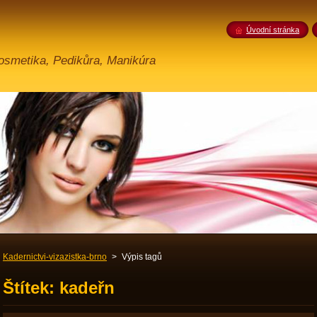
Úvodní stránka
Kosmetika, Pedikůra, Manikúra
Kadernictvi-vizazistka-brno
>
Výpis tagů
Štítek: kadeřn