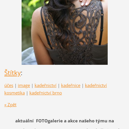
Štítky
:
účes
|
image
|
kadeřnictví
|
kadeřnice
|
kadeřnictví
kosmetika
|
kadeřnictví brno
« Zpět
aktuální FOTOgalerie a akce našeho týmu na