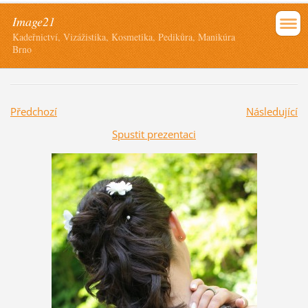
Image21
Kadeřnictví, Vizážistika, Kosmetika, Pedikůra, Manikúra
Brno
Předchozí
Následující
Spustit prezentaci