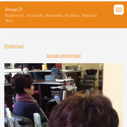
Image21
Kadeřnictví, Vizážistika, Kosmetika, Pedikůra, Manikúra
Brno
Předchozí
Spustit prezentaci