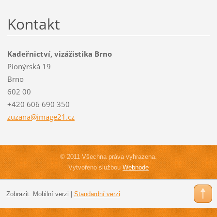
Kontakt
Kadeřnictví, vizážistika Brno
Pionýrská 19
Brno
602 00
+420 606 690 350
zuzana@i
mage21.c
z
© 2011 Všechna práva vyhrazena.
Vytvořeno službou
Webnode
Zobrazit:
Mobilní verzi
|
Standardní verzi