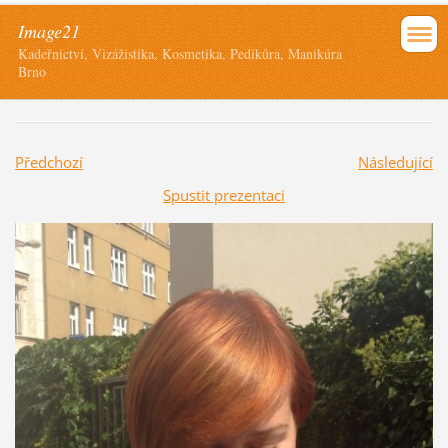
Image21
Kadeřnictví, Vizážistika, Kosmetika, Pedikůra, Manikúra
Brno
Předchozí
Následující
Spustit prezentaci