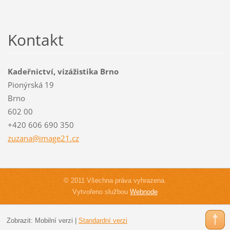
Kontakt
Kadeřnictví, vizážistika Brno
Pionýrská 19
Brno
602 00
+420 606 690 350
zuzana@i
mage21.c
z
© 2011 Všechna práva vyhrazena.
Vytvořeno službou
Webnode
Zobrazit:
Mobilní verzi
|
Standardní verzi